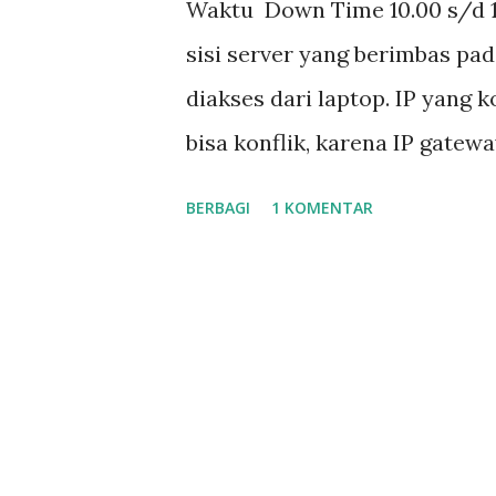
Waktu Down Time 10.00 s/d 1
g
sisi server yang berimbas pad
a
diakses dari laptop. IP yang 
n
bisa konflik, karena IP gatew
server baru, ketika proses p
BERBAGI
1 KOMENTAR
server lama ke server baru. S
IP address pada ethernet serv
Login Hotspot tidak muncul. I
hotspot ypbpi.hotspot/login 2
10.200.0.1 pastikan mac addres
traceroute 8.8.8.8 pastikan p