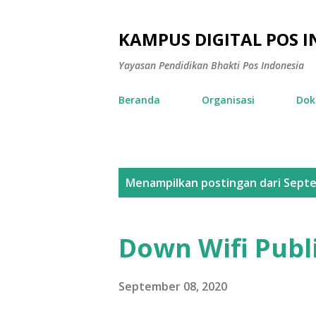
KAMPUS DIGITAL POS 
Yayasan Pendidikan Bhakti Pos Indonesia
Beranda
Organisasi
Dok
P
Menampilkan postingan dari Sept
o
s
Down Wifi Publ
t
i
September 08, 2020
n