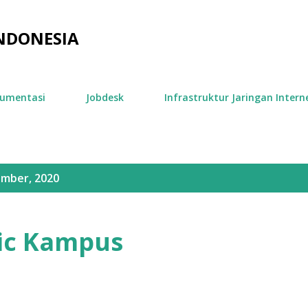
Langsung ke konten utama
INDONESIA
umentasi
Jobdesk
Infrastruktur Jaringan Intern
ember, 2020
ic Kampus