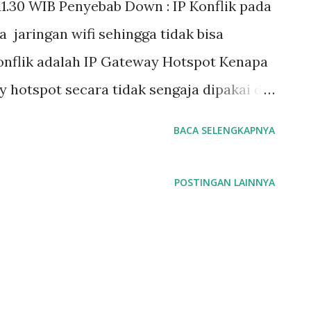
1.30 WIB Penyebab Down : IP Konflik pada
a jaringan wifi sehingga tidak bisa
konflik adalah IP Gateway Hotspot Kenapa
ay hotspot secara tidak sengaja dipakai di
emindahan kontroler akses point dari
BACA SELENGKAPNYA
olusi Solusinya adalah konfigurasi ulang
er baru. Identifikasi Masalah 1. Tampilan
POSTINGAN LAINNYA
P Login hotspot 10.200.0.1 Domain login
. Buka cmd ketikan arp -a, cari IP
s : 64-d1-54-f1-73-2f (masih uji coba) 3.
ertama ke ypbpi.hotspot (gateway hotspot)